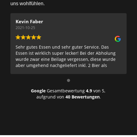
uns wohlfühlen.
Kevin Faber
Ma
2021-10-25
20
Sehr gutes Essen und sehr guter Service. Das
On
Essen ist wirklich super lecker! Bei der Abholung
Bu
wurde zwar eine Beilage vergessen, diese wurde
kn
aber umgehend nachgeliefert inkl. 2 Bier als
un
Entschuldigung. Vielen lieben Dank, wir kommen
gerne wieder.
Google
Gesamtbewertung
4.9
von 5,
aufgrund von
40 Bewertungen
.